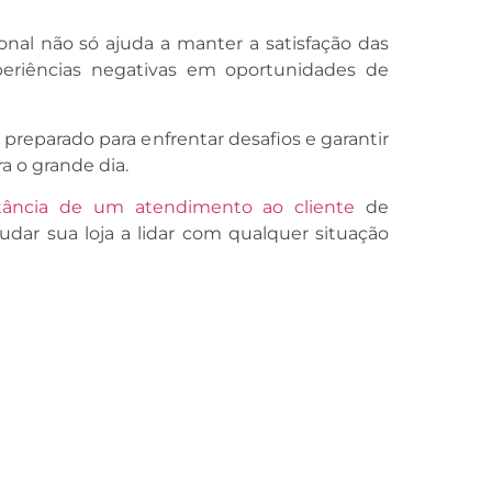
onal não só ajuda a manter a satisfação das
eriências negativas em oportunidades de
r preparado para enfrentar desafios e garantir
ra o grande dia.
tância de um atendimento ao cliente
de
udar sua loja a lidar com qualquer situação
Como Prospectar Os Primeiros Clientes: Saiba Fazer Do Jeito Certo