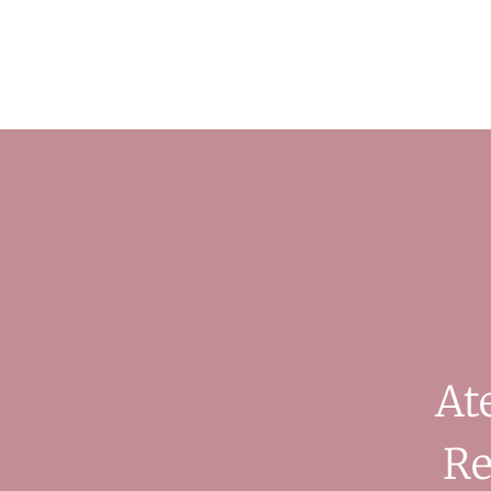
At
Re