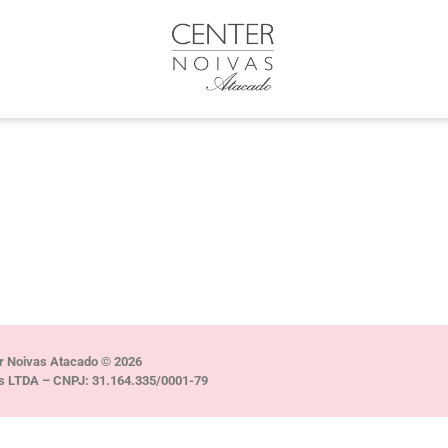
r Noivas Atacado © 2026
s LTDA – CNPJ: 31.164.335/0001-79