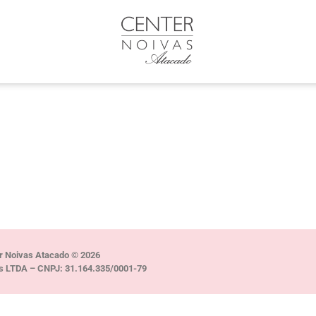
r Noivas Atacado © 2026
s LTDA – CNPJ: 31.164.335/0001-79