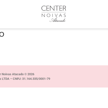
TO
r Noivas Atacado © 2026
s LTDA – CNPJ: 31.164.335/0001-79