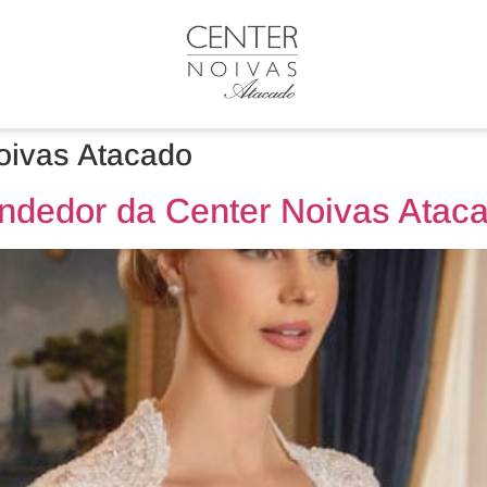
oivas Atacado
endedor da Center Noivas Atac